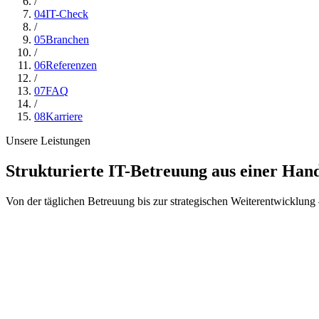
/
04
IT-Check
/
05
Branchen
/
06
Referenzen
/
07
FAQ
/
08
Karriere
Unsere Leistungen
Strukturierte IT-Betreuung aus einer Han
Von der täglichen Betreuung bis zur strategischen Weiterentwicklung –