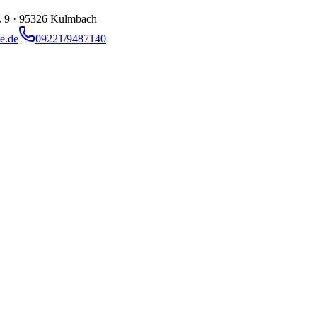
. 9
·
95326
Kulmbach
e.de
09221/9487140