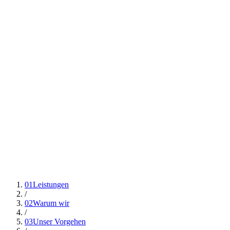
09221/9487140
01
Leistungen
/
02
Warum wir
/
03
Unser Vorgehen